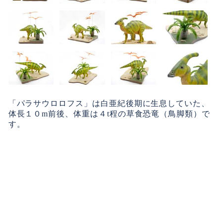
「パラサウロロフス」は白亜紀後期に生息していた、
体長１０m前後、体重は４t程の草食恐竜（鳥脚類）で
す。