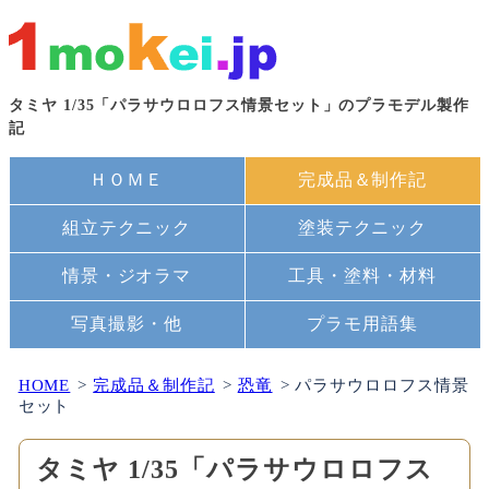
タミヤ 1/35「パラサウロロフス情景セット」のプラモデル製作
記
ＨＯＭＥ
完成品＆制作記
組立テクニック
塗装テクニック
情景・ジオラマ
工具・塗料・材料
写真撮影・他
プラモ用語集
HOME
完成品＆制作記
恐竜
パラサウロロフス情景
セット
タミヤ 1/35「パラサウロロフス