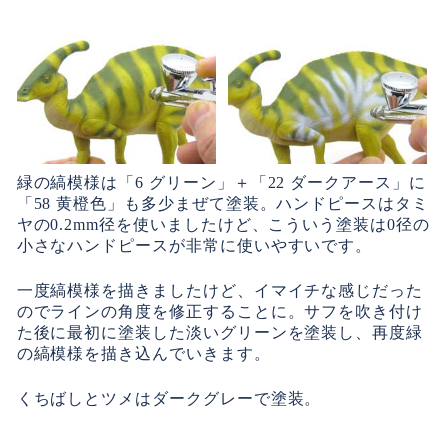
緑の縞模様は「6 グリーン」＋「22 ダークアース」に
「58 黄橙色」も多少まぜて塗装。ハンドピースはタミ
ヤの0.2mm径を使いましたけど、こういう塗装は0径の
小さなハンドピースが非常に使いやすいです。
一度縞模様を描きましたけど、イマイチな感じだった
のでラインの角度を修正することに。サフを吹き付け
た後に最初に塗装した淡いグリーンを塗装し、再度緑
の縞模様を描き込んでいきます。
くちばしとツメはダークグレーで塗装。