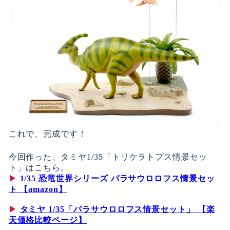
これで、完成です！
今回作った、タミヤ1/35「トリケラトプス情景セッ
ト」はこちら。
▶
1/35 恐竜世界シリーズ パラサウロロフス情景セッ
ト 【amazon】
▶
タミヤ 1/35「パラサウロロフス情景セット」 【楽
天価格比較ページ】