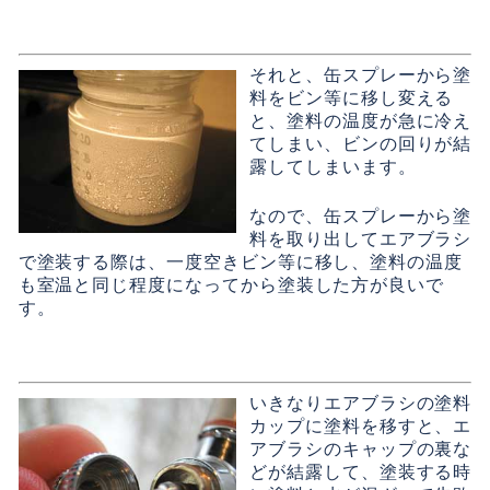
それと、缶スプレーから塗
料をビン等に移し変える
と、塗料の温度が急に冷え
てしまい、ビンの回りが結
露してしまいます。
なので、缶スプレーから塗
料を取り出してエアブラシ
で塗装する際は、一度空きビン等に移し、塗料の温度
も室温と同じ程度になってから塗装した方が良いで
す。
いきなりエアブラシの塗料
カップに塗料を移すと、エ
アブラシのキャップの裏な
どが結露して、塗装する時