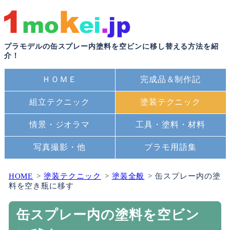
プラモデルの缶スプレー内塗料を空ビンに移し替える方法を紹
介！
ＨＯＭＥ
完成品＆制作記
組立テクニック
塗装テクニック
情景・ジオラマ
工具・塗料・材料
写真撮影・他
プラモ用語集
HOME
塗装テクニック
塗装全般
缶スプレー内の塗
料を空き瓶に移す
缶スプレー内の塗料を空ビン