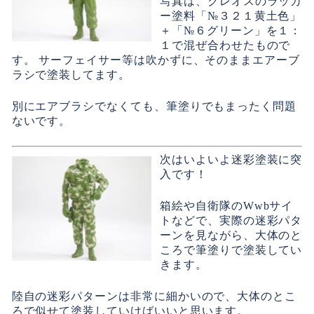
写真は、クレオスのラッカ
ー塗料「№３２１黄土色」
＋「№６グリーン」を１：
１で混ぜ合わせたもので
す。 サーフェイサー等は吹かずに、そのままエアーブ
ラシで塗装してます。
別にエアブラシでなくても、筆塗りでもまったく問題
ないです。
次はいよいよ迷彩塗装に突
入です！
箱絵や自衛隊のWwbサイ
トなどで、実際の迷彩パタ
ーンを見ながら、大体のと
ころで筆塗りで塗装してい
きます。
陸自の迷彩パターンは非常に細かいので、大体のとこ
ろで似せて塗装していけばいいと思います。