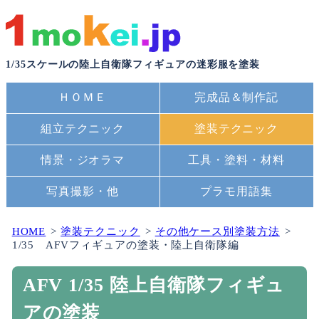
1/35スケールの陸上自衛隊フィギュアの迷彩服を塗装
ＨＯＭＥ
完成品＆制作記
組立テクニック
塗装テクニック
情景・ジオラマ
工具・塗料・材料
写真撮影・他
プラモ用語集
HOME
塗装テクニック
その他ケース別塗装方法
1/35 AFVフィギュアの塗装・陸上自衛隊編
AFV 1/35 陸上自衛隊フィギュ
アの塗装