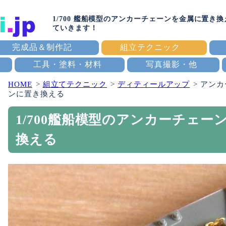
1/700 艦船模型のアンカーチェーンを金属に置き
ていきます！
完成品＆制作記
組立テクニック
工具・塗料・材料
写真撮影・他
HOME
組立てテクニック
ディティールアップ
アンカ
ンに置き換える
1/700艦船模型のアンカーチェー
換える