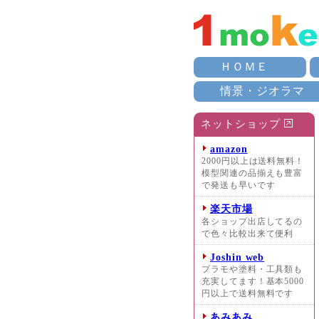
ＨＯＭＥ
情景・ジオラマ
ネットショップ
amazon
2000円以上は送料無料！
模型関連の品揃えも豊富
で発送も早いです
楽天市場
各ショップ出店してるの
で色々比較出来て便利
Joshin web
プラモや塗料・工具類も
充実してます！基本5000
円以上で送料無料です
あみあみ