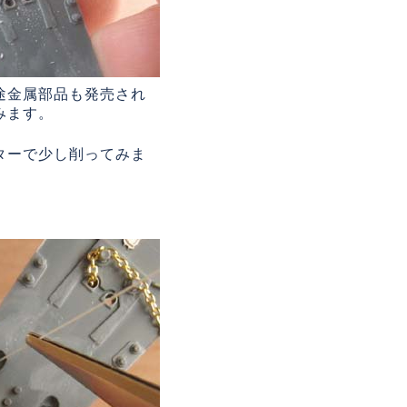
途金属部品も発売され
みます。
ターで少し削ってみま
。