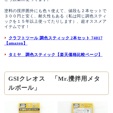
塗料の撹拌囲外にも色々使えて、値段も２本セットで
３００円と安く、耐久性もある（私は同じ調色スティ
ックを１５年以上使ってたりします）、超オススメア
イテムです！
クラフトツール 調色スティック 2本セット 74017
【amazon】
タミヤ 調色スティック【楽天価格比較ページ】
GSIクレオス 「Mr.攪拌用メタ
ルボール」