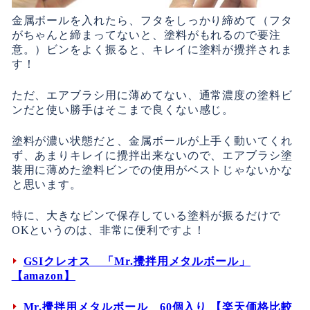
金属ボールを入れたら、フタをしっかり締めて（フタ
がちゃんと締まってないと、塗料がもれるので要注
意。）ビンをよく振ると、キレイに塗料が攪拌されま
す！
ただ、エアブラシ用に薄めてない、通常濃度の塗料ビ
ンだと使い勝手はそこまで良くない感じ。
塗料が濃い状態だと、金属ボールが上手く動いてくれ
ず、あまりキレイに攪拌出来ないので、エアブラシ塗
装用に薄めた塗料ビンでの使用がベストじゃないかな
と思います。
特に、大きなビンで保存している塗料が振るだけで
OKというのは、非常に便利ですよ！
GSIクレオス 「Mr.攪拌用メタルボール」
【amazon】
Mr.攪拌用メタルボール 60個入り 【楽天価格比較