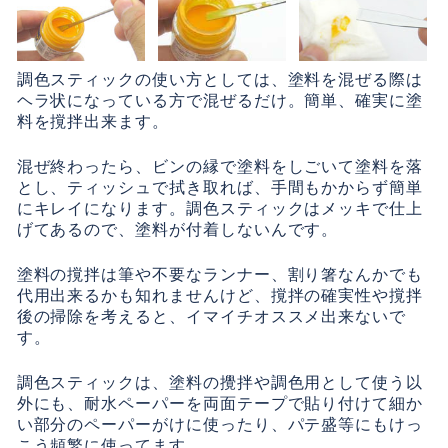
調色スティックの使い方としては、塗料を混ぜる際は
ヘラ状になっている方で混ぜるだけ。簡単、確実に塗
料を撹拌出来ます。
混ぜ終わったら、ビンの縁で塗料をしごいて塗料を落
とし、ティッシュで拭き取れば、手間もかからず簡単
にキレイになります。調色スティックはメッキで仕上
げてあるので、塗料が付着しないんです。
塗料の撹拌は筆や不要なランナー、割り箸なんかでも
代用出来るかも知れませんけど、撹拌の確実性や撹拌
後の掃除を考えると、イマイチオススメ出来ないで
す。
調色スティックは、塗料の攪拌や調色用として使う以
外にも、耐水ペーパーを両面テープで貼り付けて細か
い部分のペーパーがけに使ったり、パテ盛等にもけっ
こう頻繁に使ってます。