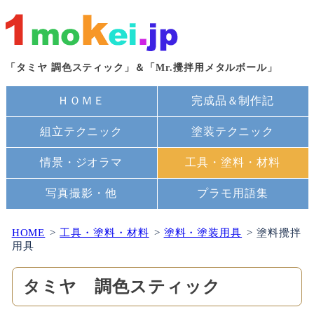
「タミヤ 調色スティック」＆「Mr.攪拌用メタルボール」
ＨＯＭＥ
完成品＆制作記
組立テクニック
塗装テクニック
情景・ジオラマ
工具・塗料・材料
写真撮影・他
プラモ用語集
HOME
工具・塗料・材料
塗料・塗装用具
塗料攪拌
用具
タミヤ 調色スティック