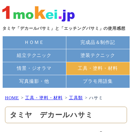
タミヤ「デカールバサミ」と「エッチングバサミ」の使用感想
ＨＯＭＥ
完成品＆制作記
組立テクニック
塗装テクニック
情景・ジオラマ
工具・塗料・材料
写真撮影・他
プラモ用語集
HOME
工具・塗料・材料
工具類
ハサミ
タミヤ デカールハサミ