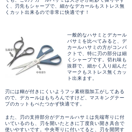
く、刃先もシャープで、細かなデカールもストレス無
くカット出来るので非常に快適です！
一般的なハサミとデカール
バサミを比べてみると、デ
カールハサミの方がコンパ
クトで、特に刃の部分は細
くシャープです。切れ味も
抜群で、細かく入り組んだ
マークもストレス無くカッ
ト出来ます。
刃には糊が付きにくいようフッ素樹脂加工がしてある
ので、デカールはもちろんですけど、マスキングテー
プのカットもべたつかず快適です。
また、刃の支持部分がデカールハサミは先端寄りに付
いているのも、刃を開いたときに丁度良い開き具合で
使いやすいです。中央寄りに付いてると、刃を開閉す